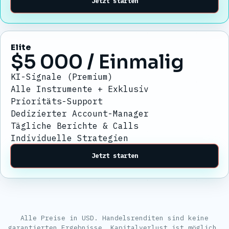
Jetzt starten
Elite
$5 000
/ Einmalig
KI-Signale (Premium)
Alle Instrumente + Exklusiv
Prioritäts-Support
Dedizierter Account-Manager
Tägliche Berichte & Calls
Individuelle Strategien
Jetzt starten
Alle Preise in USD. Handelsrenditen sind keine
garantierten Ergebnisse. Kapitalverlust ist möglich.